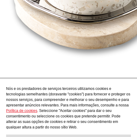
Nós e os prestadores de serviços terceiros utilizamos cookies e
Subscrever
tecnologias semelhantes (doravante "cookies") para fornecer e proteger os
Descubra o que está a cozinhar em AudensFood.
nossos serviços, para compreender e melhorar o seu desempenho e para
apresentar anúncios relevantes. Para mais informações, consulte a nossa
Li e aceito a
Política de privacidade
Política de cookies
. Seleccione "Aceitar cookies" para dar o seu
Nós
Audens news
Productos
Blogue gastronómico
Contacto
consentimento ou seleccione os cookies que pretende permitir. Pode
Trabalhar connosco
alterar as suas opções de cookies e retirar o seu consentimento em
qualquer altura a partir do nosso sítio Web.