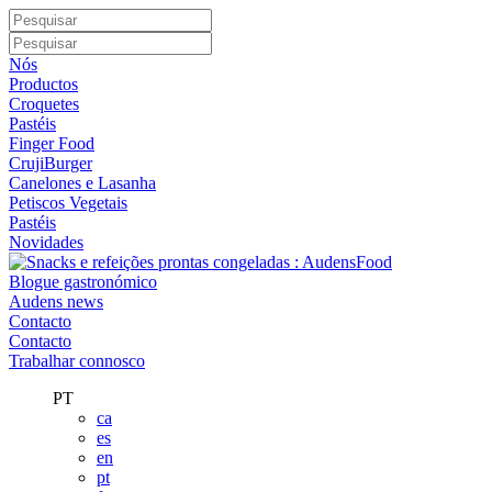
Nós
Productos
Croquetes
Pastéis
Finger Food
CrujiBurger
Canelones e Lasanha
Petiscos Vegetais
Pastéis
Novidades
Blogue gastronómico
Audens news
Contacto
Contacto
Trabalhar connosco
PT
ca
es
en
pt