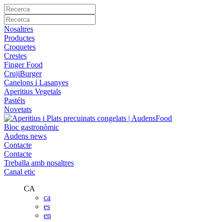
Nosaltres
Productes
Croquetes
Crestes
Finger Food
CrujiBurger
Canelons i Lasanyes
Aperitius Vegetals
Pastéis
Novetats
Bloc gastronòmic
Audens news
Contacte
Contacte
Treballa amb nosaltres
Canal etic
CA
ca
es
en