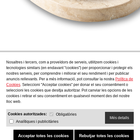
Nosaltres i tercers, com a proveïdors de serveis, utilitzem cookies i
Subscriu-te
tecnologies similars (en endavant "cookies") per proporcionar i protegir els
Descobreix tot el que es cou a AudensFood.
nostres serveis, per comprendre i millorar el seu rendiment i per publicar
anuncis rellevants. Per a més informació, pot consultar la nostra
Política de
He llegit i accepto la
Política de Privacitat
Cookies
. Seleccioni "Acceptar cookies" per donar el seu consentiment o
Nosaltres
Audens news
Productes
Bloc gastronòmic
Contacte
seleccioni les cookies que desitja autoritzar. Pot canviar les opcions de les
Treballa amb nosaltres
cookies i retirar el seu consentiment en qualsevol moment des del nostre
lloc web.
Cookies autoritzades:
Obligatòries
Més detalls
Analítiques i publicitàries
AUDENS FOOD S.A.
C/ Jordi Camp, 25 - 08403 Granollers
Política de Privacitat
Avís Legal
Política de Cookies
Canal etic
Política de qualitat i medi ambient
Acceptar totes les cookies
Rebutjar totes les cookies
COPYRIGHT © 2026 Audens Food