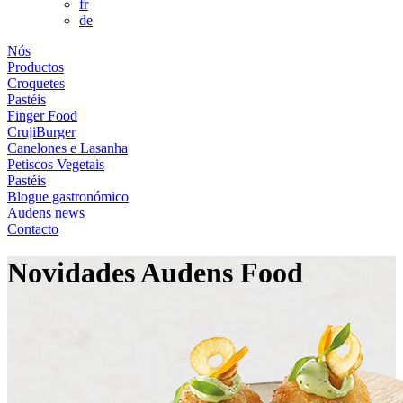
fr
de
Nós
Productos
Croquetes
Pastéis
Finger Food
CrujiBurger
Canelones e Lasanha
Petiscos Vegetais
Pastéis
Blogue gastronómico
Audens news
Contacto
Novidades Audens Food