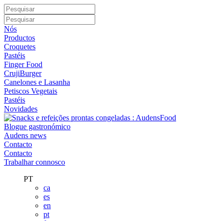
Nós
Productos
Croquetes
Pastéis
Finger Food
CrujiBurger
Canelones e Lasanha
Petiscos Vegetais
Pastéis
Novidades
Blogue gastronómico
Audens news
Contacto
Contacto
Trabalhar connosco
PT
ca
es
en
pt