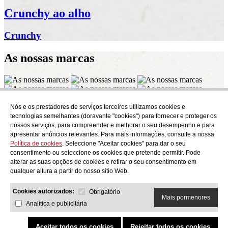
Crunchy ao alho
Crunchy
As nossas
marcas
Nós e os prestadores de serviços terceiros utilizamos cookies e
Subscrever
tecnologias semelhantes (doravante "cookies") para fornecer e proteger os
Descubra o que está a cozinhar em AudensFood.
nossos serviços, para compreender e melhorar o seu desempenho e para
apresentar anúncios relevantes. Para mais informações, consulte a nossa
Li e aceito a
Política de privacidade
Política de cookies
. Seleccione "Aceitar cookies" para dar o seu
Nós
Audens news
Productos
Blogue gastronómico
Contacto
consentimento ou seleccione os cookies que pretende permitir. Pode
Trabalhar connosco
alterar as suas opções de cookies e retirar o seu consentimento em
qualquer altura a partir do nosso sítio Web.
Cookies autorizados:
Obrigatório
Mais pormenores
Analítica e publicitária
AUDENS FOOD S.A.
C/ Jordi Camp, 25 - 08403 Granollers
Política de privacidade
Aviso legal
Política de cookies
Política de qualidade e ambiente
Aceitar todos os cookies
Rejeitar todos os cookies