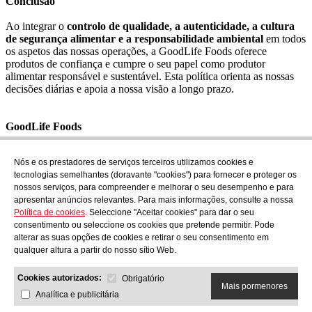
Conclusão
Ao integrar o
controlo de qualidade, a autenticidade, a cultura
de segurança alimentar e a responsabilidade ambiental
em todos
os aspetos das nossas operações, a GoodLife Foods oferece
produtos de confiança e cumpre o seu papel como produtor
alimentar responsável e sustentável. Esta política orienta as nossas
decisões diárias e apoia a nossa visão a longo prazo.
GoodLife Foods
Data de emissão: 1 de julho de 2025
Nós e os prestadores de serviços terceiros utilizamos cookies e
Subscrever
tecnologias semelhantes (doravante "cookies") para fornecer e proteger os
Descubra o que está a cozinhar em AudensFood.
nossos serviços, para compreender e melhorar o seu desempenho e para
apresentar anúncios relevantes. Para mais informações, consulte a nossa
Li e aceito a
Política de privacidade
Política de cookies
. Seleccione "Aceitar cookies" para dar o seu
Nós
Audens news
Productos
Blogue gastronómico
Contacto
consentimento ou seleccione os cookies que pretende permitir. Pode
Trabalhar connosco
alterar as suas opções de cookies e retirar o seu consentimento em
qualquer altura a partir do nosso sítio Web.
Cookies autorizados:
Obrigatório
Mais pormenores
Analítica e publicitária
AUDENS FOOD S.A.
C/ Jordi Camp, 25 - 08403 Granollers
Política de privacidade
Aviso legal
Política de cookies