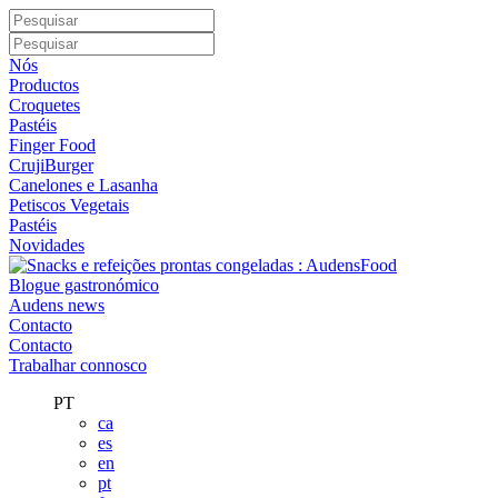
Nós
Productos
Croquetes
Pastéis
Finger Food
CrujiBurger
Canelones e Lasanha
Petiscos Vegetais
Pastéis
Novidades
Blogue gastronómico
Audens news
Contacto
Contacto
Trabalhar connosco
PT
ca
es
en
pt