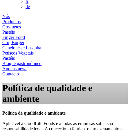
fr
de
Nós
Productos
Croquetes
Pastéis
Finger Food
CrujiBurger
Canelones e Lasanha
Petiscos Vegetais
Pastéis
Blogue gastronómico
Audens news
Contacto
Política de qualidade e
ambiente
Política de qualidade e ambiente
Aplicável à GoodLife Foods e a todas as empresas sob a sua
responsabilidade legal. A conceção, o fabrico, o armazenamento e a