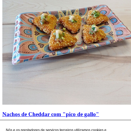
Nachos de Cheddar com "pico de gallo"
1
2
3
4
5
6
»
Nós e os prestadores de serviços terceiros utilizamos cookies e
Subscrever