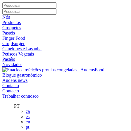
Nós
Productos
Croquetes
Pastéis
Finger Food
CrujiBurger
Canelones e Lasanha
Petiscos Vegetais
Pastéis
Novidades
Blogue gastronómico
Audens news
Contacto
Contacto
Trabalhar connosco
PT
ca
es
en
pt