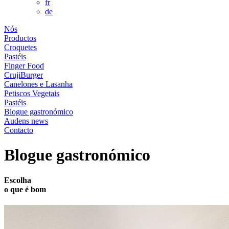
fr
de
Nós
Productos
Croquetes
Pastéis
Finger Food
CrujiBurger
Canelones e Lasanha
Petiscos Vegetais
Pastéis
Blogue gastronómico
Audens news
Contacto
Blogue gastronómico
Escolha
o que é
bom