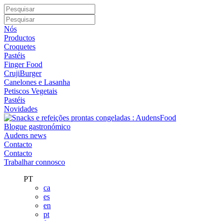
Nós
Productos
Croquetes
Pastéis
Finger Food
CrujiBurger
Canelones e Lasanha
Petiscos Vegetais
Pastéis
Novidades
Blogue gastronómico
Audens news
Contacto
Contacto
Trabalhar connosco
PT
ca
es
en
pt