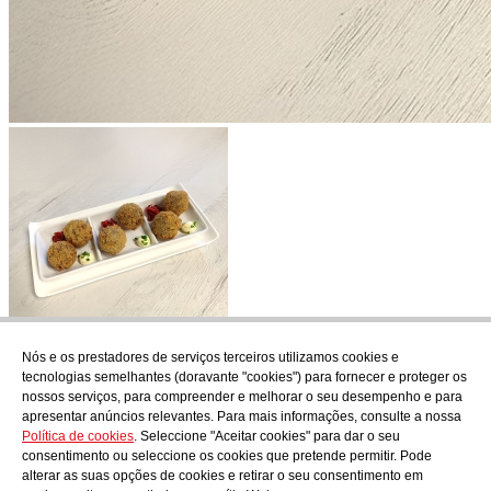
Nós e os prestadores de serviços terceiros utilizamos cookies e
Subscrever
tecnologias semelhantes (doravante "cookies") para fornecer e proteger os
Descubra o que está a cozinhar em AudensFood.
nossos serviços, para compreender e melhorar o seu desempenho e para
apresentar anúncios relevantes. Para mais informações, consulte a nossa
Li e aceito a
Política de privacidade
Política de cookies
. Seleccione "Aceitar cookies" para dar o seu
Nós
Audens news
Productos
Blogue gastronómico
Contacto
consentimento ou seleccione os cookies que pretende permitir. Pode
Trabalhar connosco
alterar as suas opções de cookies e retirar o seu consentimento em