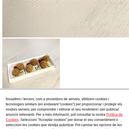
Nosaltres i tercers, com a proveïdors de serveis, utilitzem cookies i
Subscriu-te
tecnologies similars (en endavant "cookies") per proporcionar i protegir els
Descobreix tot el que es cou a AudensFood.
nostres serveis, per comprendre i millorar el seu rendiment i per publicar
anuncis rellevants. Per a més informació, pot consultar la nostra
Política de
He llegit i accepto la
Política de Privacitat
Cookies
. Seleccioni "Acceptar cookies" per donar el seu consentiment o
Nosaltres
Audens news
Productes
Bloc gastronòmic
Contacte
seleccioni les cookies que desitja autoritzar. Pot canviar les opcions de les