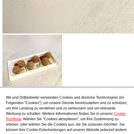
Wir und Drittanbieter verwenden Cookies und ähnliche Technologien (im
Abonnieren
Folgenden "Cookies"), um unsere Dienste bereitzustellen und zu schützen,
Endecken Sie das kulinarische Angebot von AudensFood.
um Ihre Leistung zu verstehen und zu verbessern und um relevante
Werbung zu schalten. Weitere Informationen finden Sie in unserer
Cookie-
Ich habe gelesen und akzeptiere die
Datenschutzbestimmungen
Richtlinie
. Wählen Sie "Cookies akzeptieren", um Ihre Zustimmung zu
Über uns
Audens news
Produkte
Gastronomie-Blog
Kontakt
erteilen, oder wählen Sie die Cookies aus, die Sie zulassen möchten. Sie
Werden Sie Teil unseres Teams
können Ihre Cookie-Entscheidungen auf unserer Website jederzeit ändern