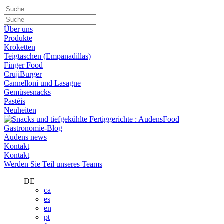
Über uns
Produkte
Kroketten
Teigtaschen (Empanadillas)
Finger Food
CrujiBurger
Cannelloni und Lasagne
Gemüsesnacks
Pastéis
Neuheiten
Gastronomie-Blog
Audens news
Kontakt
Kontakt
Werden Sie Teil unseres Teams
DE
ca
es
en
pt