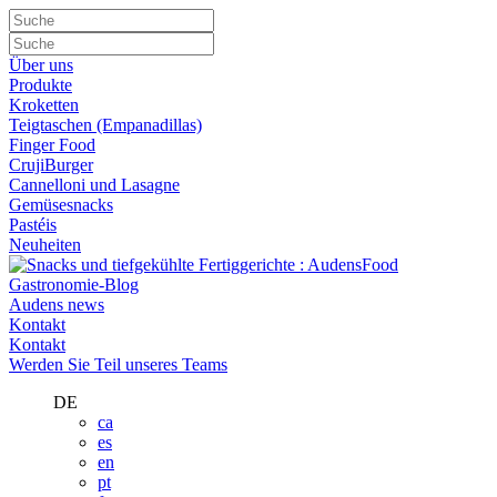
Über uns
Produkte
Kroketten
Teigtaschen (Empanadillas)
Finger Food
CrujiBurger
Cannelloni und Lasagne
Gemüsesnacks
Pastéis
Neuheiten
Gastronomie-Blog
Audens news
Kontakt
Kontakt
Werden Sie Teil unseres Teams
DE
ca
es
en
pt