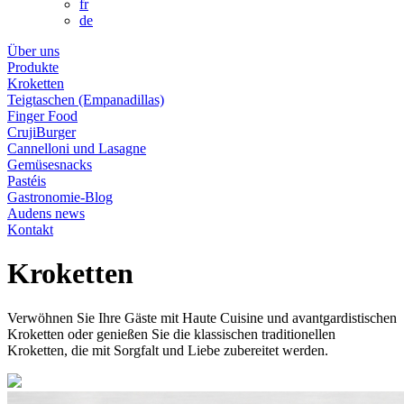
fr
de
Über uns
Produkte
Kroketten
Teigtaschen (Empanadillas)
Finger Food
CrujiBurger
Cannelloni und Lasagne
Gemüsesnacks
Pastéis
Gastronomie-Blog
Audens news
Kontakt
Kroketten
Verwöhnen Sie Ihre Gäste mit Haute Cuisine und avantgardistischen
Kroketten oder genießen Sie die klassischen traditionellen
Kroketten, die mit Sorgfalt und Liebe zubereitet werden.