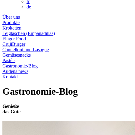
fr
de
Über uns
Produkte
Kroketten
Teigtaschen (Empanadillas)
Finger Food
CrujiBurger
Cannelloni und Lasagne
Gemüsesnacks
Pastéis
Gastronomie-Blog
Audens news
Kontakt
Gastronomie-Blog
Genieße
das
Gute