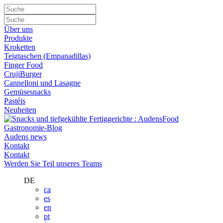
Über uns
Produkte
Kroketten
Teigtaschen (Empanadillas)
Finger Food
CrujiBurger
Cannelloni und Lasagne
Gemüsesnacks
Pastéis
Neuheiten
Gastronomie-Blog
Audens news
Kontakt
Kontakt
Werden Sie Teil unseres Teams
DE
ca
es
en
pt