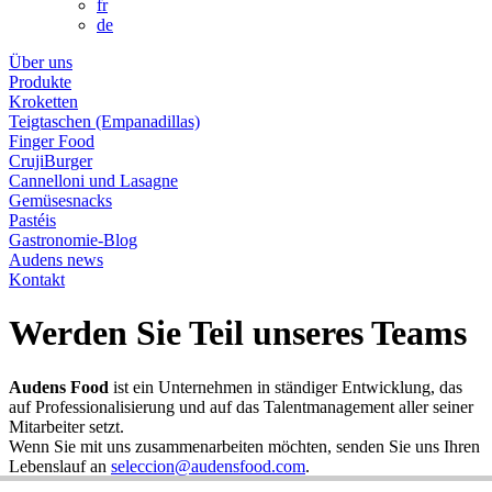
fr
de
Über uns
Produkte
Kroketten
Teigtaschen (Empanadillas)
Finger Food
CrujiBurger
Cannelloni und Lasagne
Gemüsesnacks
Pastéis
Gastronomie-Blog
Audens news
Kontakt
Werden Sie Teil unseres Teams
Audens Food
ist ein Unternehmen in ständiger Entwicklung, das
auf Professionalisierung und auf das Talentmanagement aller seiner
Mitarbeiter setzt.
Wenn Sie mit uns zusammenarbeiten möchten, senden Sie uns Ihren
Lebenslauf an
seleccion@audensfood.com
.