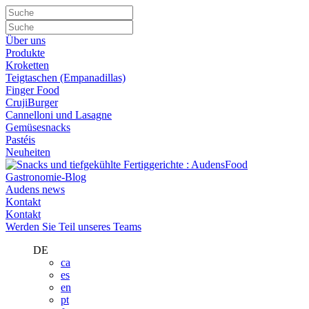
Über uns
Produkte
Kroketten
Teigtaschen (Empanadillas)
Finger Food
CrujiBurger
Cannelloni und Lasagne
Gemüsesnacks
Pastéis
Neuheiten
Gastronomie-Blog
Audens news
Kontakt
Kontakt
Werden Sie Teil unseres Teams
DE
ca
es
en
pt