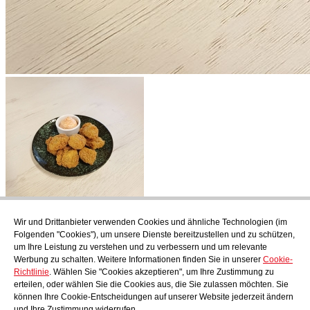
Wir und Drittanbieter verwenden Cookies und ähnliche Technologien (im
Abonnieren
Folgenden "Cookies"), um unsere Dienste bereitzustellen und zu schützen,
Endecken Sie das kulinarische Angebot von AudensFood.
um Ihre Leistung zu verstehen und zu verbessern und um relevante
Werbung zu schalten. Weitere Informationen finden Sie in unserer
Cookie-
Ich habe gelesen und akzeptiere die
Datenschutzbestimmungen
Richtlinie
. Wählen Sie "Cookies akzeptieren", um Ihre Zustimmung zu
Über uns
Audens news
Produkte
Gastronomie-Blog
Kontakt
erteilen, oder wählen Sie die Cookies aus, die Sie zulassen möchten. Sie
Werden Sie Teil unseres Teams
können Ihre Cookie-Entscheidungen auf unserer Website jederzeit ändern
und Ihre Zustimmung widerrufen.