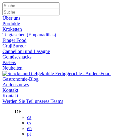
Über uns
Produkte
Kroketten
Teigtaschen (Empanadillas)
Finger Food
CrujiBurger
Cannelloni und Lasagne
Gemüsesnacks
Pastéis
Neuheiten
Gastronomie-Blog
Audens news
Kontakt
Kontakt
Werden Sie Teil unseres Teams
DE
ca
es
en
pt