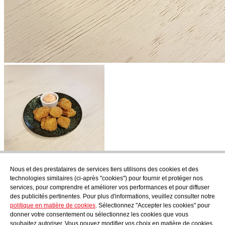
Nous et des prestataires de services tiers utilisons des cookies et des
S'abonner
technologies similaires (ci-après "cookies") pour fournir et protéger nos
Découvrez ce qui se mijote chez AudensFood.
services, pour comprendre et améliorer vos performances et pour diffuser
des publicités pertinentes. Pour plus d'informations, veuillez consulter notre
J'ai lu et j'accepte les
Politique de confidentialité
politique en matière de cookies
. Sélectionnez "Accepter les cookies" pour
Qui sommes-nous ?
Audens news
Produits
Blog gastronomique
donner votre consentement ou sélectionnez les cookies que vous
Contact
Travailler avec nous
souhaitez autoriser. Vous pouvez modifier vos choix en matière de cookies