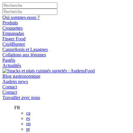
Qui sommes-nous ?
Produits
Croquettes
Empanadas
Finger Food
CrujiBurger
Cannellonis et Lasagnes
Collations aux légumes
Pastéis
Actualités
Blog gastronomique
Audens news
Contact
Contact
Travailler avec nous
FR
ca
es
en
pt