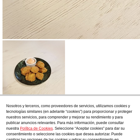
Nosotros y terceros, como proveedores de servicios, utilizamos cookies y
Suscríbete
tecnologías similares (en adelante “cookies”) para proporcionar y proteger
Descubre todo lo que se cuece en AudensFood.
nuestros servicios, para comprender y mejorar su rendimiento y para
publicar anuncios relevantes. Para más información, puede consultar
He leído y acepto la
Politica de privacidad
nuestra
Política de Cookies
. Seleccione “Aceptar cookies” para dar su
Nosotros
Audens news
Productos
Blog gastronómico
Contacto
consentimiento o seleccione las cookies que desea autorizar. Puede
Trabaja con nosotros
cambiar las opciones de las cookies y retirar su consentimiento en