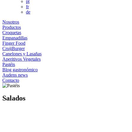
pt
fr
de
Nosotros
Productos
Croquetas
Empanadillas
Finger Food
CrujiBurger
Canelones y Lasañas
Aperitivos Vegetales
Pastéis
Blog gastronómico
Audens news
Contacto
Salados