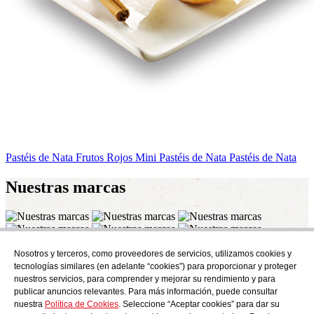
Pastéis de Nata Frutos Rojos
Mini Pastéis de Nata
Pastéis de Nata
Nuestras
marcas
Nosotros y terceros, como proveedores de servicios, utilizamos cookies y
Suscríbete
tecnologías similares (en adelante “cookies”) para proporcionar y proteger
Descubre todo lo que se cuece en AudensFood.
nuestros servicios, para comprender y mejorar su rendimiento y para
publicar anuncios relevantes. Para más información, puede consultar
He leído y acepto la
Politica de privacidad
nuestra
Política de Cookies
. Seleccione “Aceptar cookies” para dar su