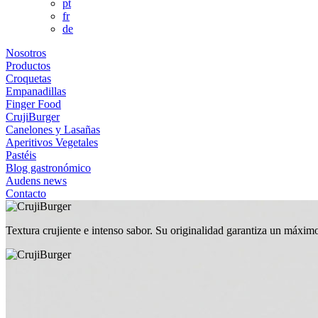
pt
fr
de
Nosotros
Productos
Croquetas
Empanadillas
Finger Food
CrujiBurger
Canelones y Lasañas
Aperitivos Vegetales
Pastéis
Blog gastronómico
Audens news
Contacto
Textura crujiente e intenso sabor. Su originalidad garantiza un máxi