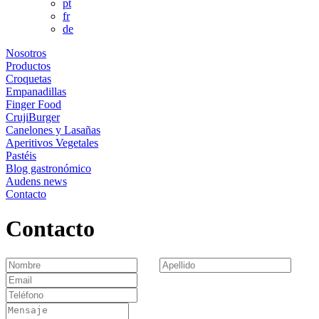
pt
fr
de
Nosotros
Productos
Croquetas
Empanadillas
Finger Food
CrujiBurger
Canelones y Lasañas
Aperitivos Vegetales
Pastéis
Blog gastronómico
Audens news
Contacto
Contacto