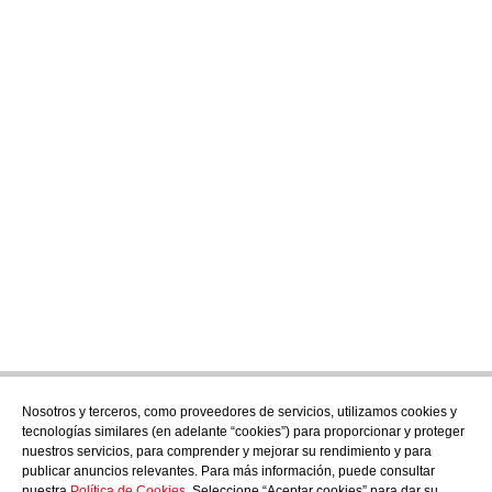
Nosotros y terceros, como proveedores de servicios, utilizamos cookies y
Suscríbete
tecnologías similares (en adelante “cookies”) para proporcionar y proteger
Descubre todo lo que se cuece en AudensFood.
nuestros servicios, para comprender y mejorar su rendimiento y para
publicar anuncios relevantes. Para más información, puede consultar
He leído y acepto la
Politica de privacidad
nuestra
Política de Cookies
. Seleccione “Aceptar cookies” para dar su