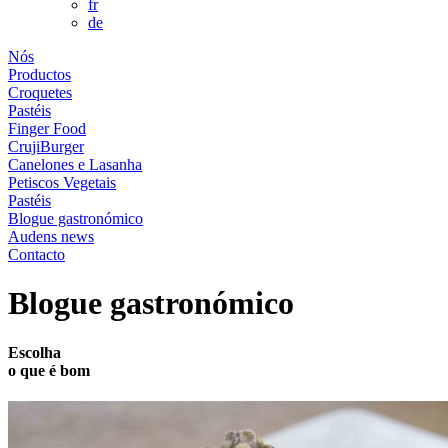
fr
de
Nós
Productos
Croquetes
Pastéis
Finger Food
CrujiBurger
Canelones e Lasanha
Petiscos Vegetais
Pastéis
Blogue gastronómico
Audens news
Contacto
Blogue gastronómico
Escolha
o que é
bom