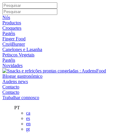
Nós
Productos
Croquetes
Pastéis
Finger Food
CrujiBurger
Canelones e Lasanha
Petiscos Vegetais
Pastéis
Novidades
Blogue gastronómico
Audens news
Contacto
Contacto
Trabalhar connosco
PT
ca
es
en
pt