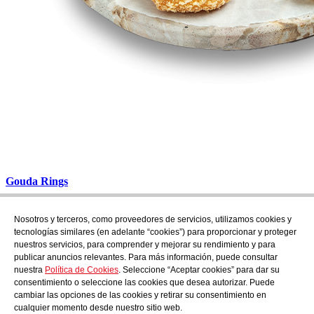
Gouda Rings
{_consultar}
Nosotros y terceros, como proveedores de servicios, utilizamos cookies y
Suscríbete
tecnologías similares (en adelante “cookies”) para proporcionar y proteger
Descubre todo lo que se cuece en AudensFood.
nuestros servicios, para comprender y mejorar su rendimiento y para
publicar anuncios relevantes. Para más información, puede consultar
He leído y acepto la
Politica de privacidad
nuestra
Política de Cookies
. Seleccione “Aceptar cookies” para dar su
Nosotros
Audens news
Productos
Blog gastronómico
Contacto
consentimiento o seleccione las cookies que desea autorizar. Puede
Trabaja con nosotros
cambiar las opciones de las cookies y retirar su consentimiento en
cualquier momento desde nuestro sitio web.