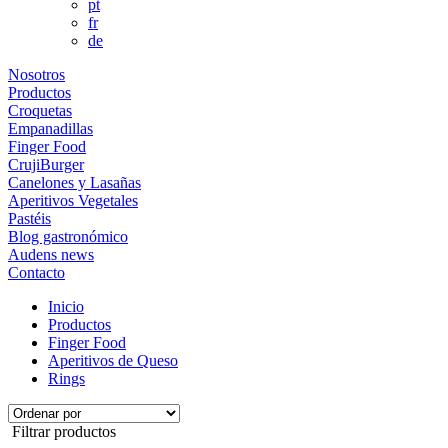
pt
fr
de
Nosotros
Productos
Croquetas
Empanadillas
Finger Food
CrujiBurger
Canelones y Lasañas
Aperitivos Vegetales
Pastéis
Blog gastronómico
Audens news
Contacto
Inicio
Productos
Finger Food
Aperitivos de Queso
Rings
Filtrar productos