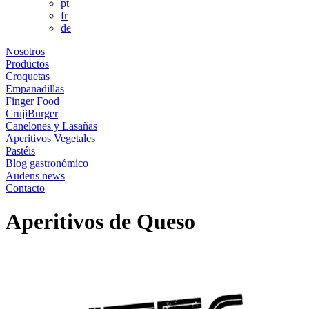
pt
fr
de
Nosotros
Productos
Croquetas
Empanadillas
Finger Food
CrujiBurger
Canelones y Lasañas
Aperitivos Vegetales
Pastéis
Blog gastronómico
Audens news
Contacto
Aperitivos de Queso