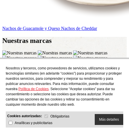
Nachos de Guacamole y Queso
Nachos de Cheddar
Nuestras
marcas
Nosotros y terceros, como proveedores de servicios, utilizamos cookies y
Suscríbete
tecnologías similares (en adelante “cookies”) para proporcionar y proteger
Descubre todo lo que se cuece en AudensFood.
nuestros servicios, para comprender y mejorar su rendimiento y para
publicar anuncios relevantes. Para más información, puede consultar
He leído y acepto la
Politica de privacidad
nuestra
Política de Cookies
. Seleccione “Aceptar cookies” para dar su
Nosotros
Audens news
Productos
Blog gastronómico
Contacto
consentimiento o seleccione las cookies que desea autorizar. Puede
Trabaja con nosotros
cambiar las opciones de las cookies y retirar su consentimiento en
cualquier momento desde nuestro sitio web.
Cookies autorizadas:
Obligatorias
Más detalles
Analíticas y publicitarias
AUDENS FOOD S.A.
C/ Jordi Camp, 25 - 08403 Granollers
Politica de privacidad
Aviso legal
Política de cookies
Canal ético