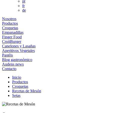
pt
fr
de
Nosotros
Productos
Croquetas
Empanadillas
Finger Food
CrujiBurger
Canelones y Lasañas
Aperitivos Vegetales
Pastéis
Blog gastronómico
Audens news
Contacto
Inicio
Productos
Croquetas
Recetas de Mesón
Setas