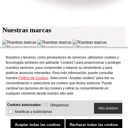
Nuestras
marcas
Nosotros y terceros, como proveedores de servicios, utilizamos cookies y
Suscríbete
tecnologías similares (en adelante “cookies”) para proporcionar y proteger
Descubre todo lo que se cuece en AudensFood.
nuestros servicios, para comprender y mejorar su rendimiento y para
publicar anuncios relevantes. Para más información, puede consultar
He leído y acepto la
Politica de privacidad
nuestra
Política de Cookies
. Seleccione “Aceptar cookies” para dar su
Nosotros
Audens news
Productos
Blog gastronómico
Contacto
consentimiento o seleccione las cookies que desea autorizar. Puede
Trabaja con nosotros
cambiar las opciones de las cookies y retirar su consentimiento en
cualquier momento desde nuestro sitio web.
Cookies autorizadas:
Obligatorias
Más detalles
Analíticas y publicitarias
AUDENS FOOD S.A.
C/ Jordi Camp, 25 - 08403 Granollers
Politica de privacidad
Aviso legal
Política de cookies
Canal ético
Política de calidad y medio ambiente
Aceptar todas las cookies
Rechazar todas las cookies
COPYRIGHT © 2026 Audens Food