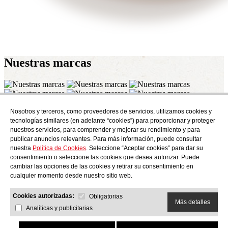
Nuestras
marcas
Nosotros y terceros, como proveedores de servicios, utilizamos cookies y
Suscríbete
tecnologías similares (en adelante “cookies”) para proporcionar y proteger
Descubre todo lo que se cuece en AudensFood.
nuestros servicios, para comprender y mejorar su rendimiento y para
publicar anuncios relevantes. Para más información, puede consultar
He leído y acepto la
Politica de privacidad
nuestra
Política de Cookies
. Seleccione “Aceptar cookies” para dar su
Nosotros
Audens news
Productos
Blog gastronómico
Contacto
consentimiento o seleccione las cookies que desea autorizar. Puede
Trabaja con nosotros
cambiar las opciones de las cookies y retirar su consentimiento en
cualquier momento desde nuestro sitio web.
Cookies autorizadas:
Obligatorias
Más detalles
Analíticas y publicitarias
AUDENS FOOD S.A.
C/ Jordi Camp, 25 - 08403 Granollers
Politica de privacidad
Aviso legal
Política de cookies
Canal ético
Política de calidad y medio ambiente