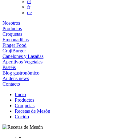
pt
fr
de
Nosotros
Productos
Croquetas
Empanadillas
Finger Food
CrujiBurger
Canelones y Lasañas
Aperitivos Vegetales
Pastéis
Blog gastronómico
Audens news
Contacto
Inicio
Productos
Croquetas
Recetas de Mesón
Cocido