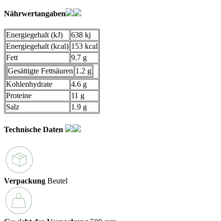
Nährwertangaben
Energiegehalt (kJ)
638 kj
Energiegehalt (kcal)
153 kcal
Fett
9.7 g
Gesättigte Fettsäuren
1.2 g
Kohlenhydrate
4.6 g
Proteine
11 g
Salz
1.9 g
Technische Daten
Verpackung
Beutel