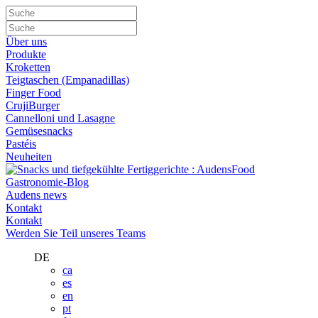
Über uns
Produkte
Kroketten
Teigtaschen (Empanadillas)
Finger Food
CrujiBurger
Cannelloni und Lasagne
Gemüsesnacks
Pastéis
Neuheiten
Gastronomie-Blog
Audens news
Kontakt
Kontakt
Werden Sie Teil unseres Teams
DE
ca
es
en
pt