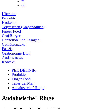
fr
de
Über uns
Produkte
Kroketten
Teigtaschen (Empanadillas)
Finger Food
CrujiBurger
Cannelloni und Lasagne
Gemüsesnacks
Pastéis
Gastronomie-Blog
Audens news
Kontakt
PER DEFINIR
Produkte
Finger Food
Tapas del Mar
Andalusische" Ringe
Andalusische" Ringe