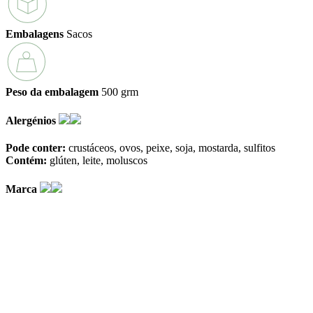
Embalagens
Sacos
Peso da embalagem
500 grm
Alergénios
Pode conter:
crustáceos
ovos
peixe
soja
mostarda
sulfitos
Contém:
glúten
leite
moluscos
Marca