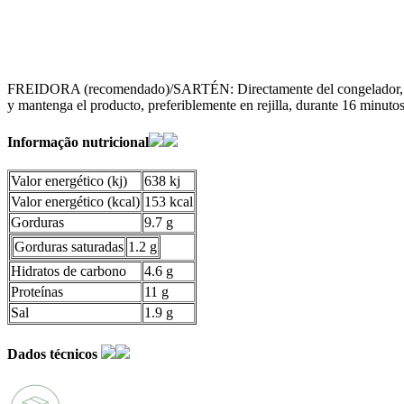
FREIDORA (recomendado)/SARTÉN: Directamente del congelador, freír
y mantenga el producto, preferiblemente en rejilla, durante 16 minutos
Informação nutricional
Valor energético (kj)
638 kj
Valor energético (kcal)
153 kcal
Gorduras
9.7 g
Gorduras saturadas
1.2 g
Hidratos de carbono
4.6 g
Proteínas
11 g
Sal
1.9 g
Dados técnicos