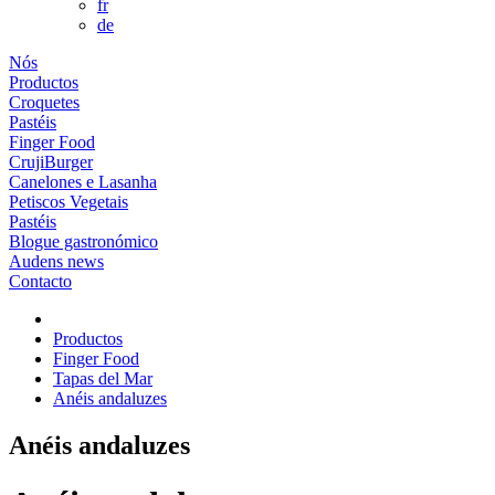
fr
de
Nós
Productos
Croquetes
Pastéis
Finger Food
CrujiBurger
Canelones e Lasanha
Petiscos Vegetais
Pastéis
Blogue gastronómico
Audens news
Contacto
Productos
Finger Food
Tapas del Mar
Anéis andaluzes
Anéis andaluzes