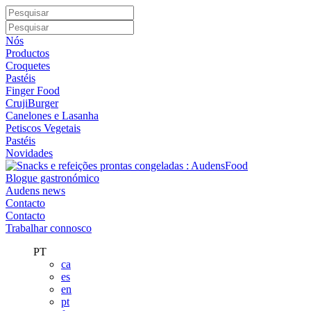
Nós
Productos
Croquetes
Pastéis
Finger Food
CrujiBurger
Canelones e Lasanha
Petiscos Vegetais
Pastéis
Novidades
Blogue gastronómico
Audens news
Contacto
Contacto
Trabalhar connosco
PT
ca
es
en
pt