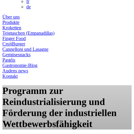
fr
de
Über uns
Produkte
Kroketten
Teigtaschen (Empanadillas)
Finger Food
CrujiBurger
Cannelloni und Lasagne
Gemüsesnacks
Pastéis
Gastronomie-Blog
Audens news
Kontakt
Programm zur
Reindustrialisierung und
Förderung der industriellen
Wettbewerbsfähigkeit