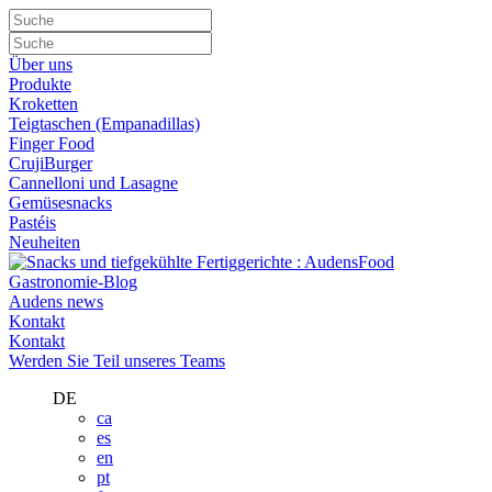
Über uns
Produkte
Kroketten
Teigtaschen (Empanadillas)
Finger Food
CrujiBurger
Cannelloni und Lasagne
Gemüsesnacks
Pastéis
Neuheiten
Gastronomie-Blog
Audens news
Kontakt
Kontakt
Werden Sie Teil unseres Teams
DE
ca
es
en
pt