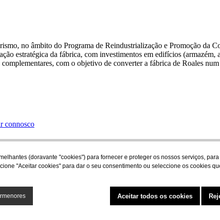
rismo, no âmbito do Programa de Reindustrialização e Promoção da Comp
iação estratégica da fábrica, com investimentos em edifícios (armazém,
cos complementares, com o objetivo de converter a fábrica de Roales num 
ar connosco
 semelhantes (doravante "cookies") para fornecer e proteger os nossos serviços, 
ccione "Aceitar cookies" para dar o seu consentimento ou seleccione os cookies que
Aceitar todos os cookies
Rej
ormenores
Ó