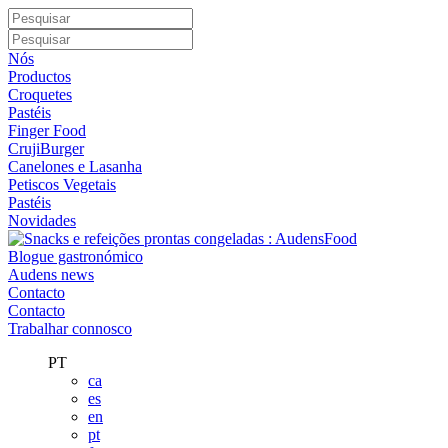
Nós
Productos
Croquetes
Pastéis
Finger Food
CrujiBurger
Canelones e Lasanha
Petiscos Vegetais
Pastéis
Novidades
Blogue gastronómico
Audens news
Contacto
Contacto
Trabalhar connosco
PT
ca
es
en
pt