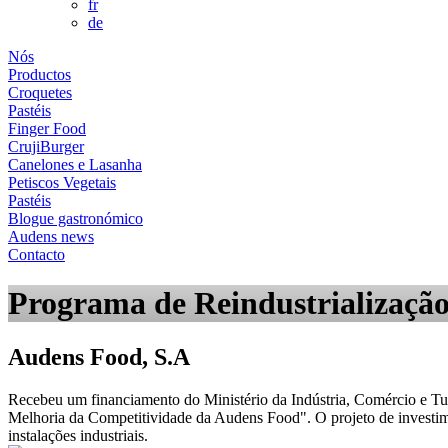
fr
de
Nós
Productos
Croquetes
Pastéis
Finger Food
CrujiBurger
Canelones e Lasanha
Petiscos Vegetais
Pastéis
Blogue gastronómico
Audens news
Contacto
Programa de Reindustrialização
Audens Food, S.A
Recebeu um financiamento do Ministério da Indústria, Comércio e Tur
Melhoria da Competitividade da Audens Food". O projeto de investime
instalações industriais.