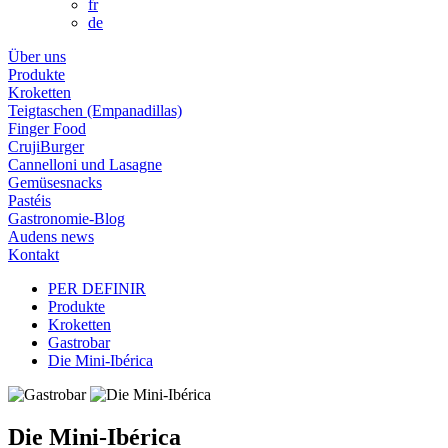
fr
de
Über uns
Produkte
Kroketten
Teigtaschen (Empanadillas)
Finger Food
CrujiBurger
Cannelloni und Lasagne
Gemüsesnacks
Pastéis
Gastronomie-Blog
Audens news
Kontakt
PER DEFINIR
Produkte
Kroketten
Gastrobar
Die Mini-Ibérica
Die Mini-Ibérica