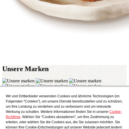
Unsere
Marken
Wir und Drittanbieter verwenden Cookies und ähnliche Technologien (im
Abonnieren
Folgenden "Cookies"), um unsere Dienste bereitzustellen und zu schützen,
Endecken Sie das kulinarische Angebot von AudensFood.
um Ihre Leistung zu verstehen und zu verbessern und um relevante
Werbung zu schalten. Weitere Informationen finden Sie in unserer
Cookie-
Ich habe gelesen und akzeptiere die
Datenschutzbestimmungen
Richtlinie
. Wählen Sie "Cookies akzeptieren", um Ihre Zustimmung zu
Über uns
Audens news
Produkte
Gastronomie-Blog
Kontakt
erteilen, oder wählen Sie die Cookies aus, die Sie zulassen möchten. Sie
Werden Sie Teil unseres Teams
können Ihre Cookie-Entscheidungen auf unserer Website jederzeit ändern