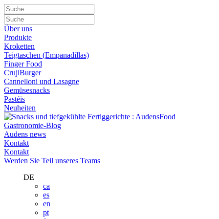
Über uns
Produkte
Kroketten
Teigtaschen (Empanadillas)
Finger Food
CrujiBurger
Cannelloni und Lasagne
Gemüsesnacks
Pastéis
Neuheiten
Gastronomie-Blog
Audens news
Kontakt
Kontakt
Werden Sie Teil unseres Teams
DE
ca
es
en
pt