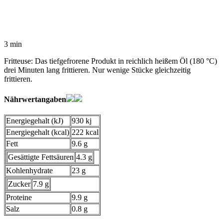
3 min
Fritteuse: Das tiefgefrorene Produkt in reichlich heißem Öl (180 °C)
drei Minuten lang frittieren. Nur wenige Stücke gleichzeitig
frittieren.
Nährwertangaben
Energiegehalt (kJ)
930 kj
Energiegehalt (kcal)
222 kcal
Fett
9.6 g
Gesättigte Fettsäuren
4.3 g
Kohlenhydrate
23 g
Zucker
7.9 g
Proteine
9.9 g
Salz
0.8 g