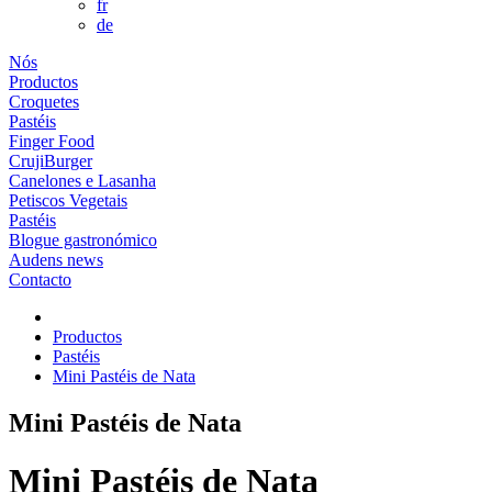
fr
de
Nós
Productos
Croquetes
Pastéis
Finger Food
CrujiBurger
Canelones e Lasanha
Petiscos Vegetais
Pastéis
Blogue gastronómico
Audens news
Contacto
Productos
Pastéis
Mini Pastéis de Nata
Mini Pastéis de Nata
Mini Pastéis de Nata