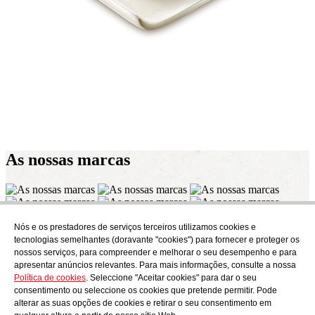
As nossas
marcas
Nós e os prestadores de serviços terceiros utilizamos cookies e
Subscrever
tecnologias semelhantes (doravante "cookies") para fornecer e proteger os
Descubra o que está a cozinhar em AudensFood.
nossos serviços, para compreender e melhorar o seu desempenho e para
apresentar anúncios relevantes. Para mais informações, consulte a nossa
Li e aceito a
Política de privacidade
Política de cookies
. Seleccione "Aceitar cookies" para dar o seu
Nós
Audens news
Productos
Blogue gastronómico
Contacto
consentimento ou seleccione os cookies que pretende permitir. Pode
Trabalhar connosco
alterar as suas opções de cookies e retirar o seu consentimento em