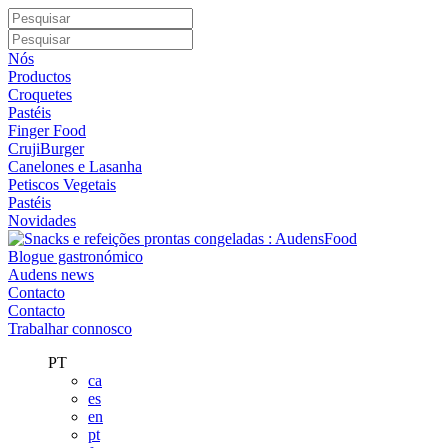
Nós
Productos
Croquetes
Pastéis
Finger Food
CrujiBurger
Canelones e Lasanha
Petiscos Vegetais
Pastéis
Novidades
Blogue gastronómico
Audens news
Contacto
Contacto
Trabalhar connosco
PT
ca
es
en
pt