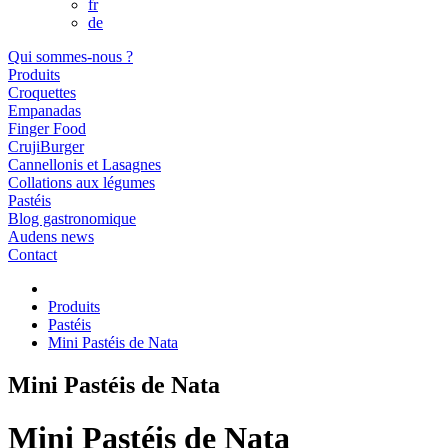
fr
de
Qui sommes-nous ?
Produits
Croquettes
Empanadas
Finger Food
CrujiBurger
Cannellonis et Lasagnes
Collations aux légumes
Pastéis
Blog gastronomique
Audens news
Contact
Produits
Pastéis
Mini Pastéis de Nata
Mini Pastéis de Nata
Mini Pastéis de Nata