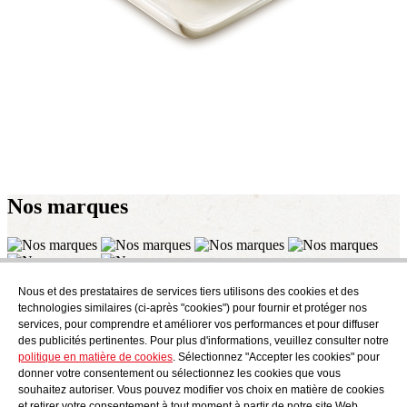
Nos
marques
Nous et des prestataires de services tiers utilisons des cookies et des
S'abonner
technologies similaires (ci-après "cookies") pour fournir et protéger nos
Découvrez ce qui se mijote chez AudensFood.
services, pour comprendre et améliorer vos performances et pour diffuser
des publicités pertinentes. Pour plus d'informations, veuillez consulter notre
J'ai lu et j'accepte les
Politique de confidentialité
politique en matière de cookies
. Sélectionnez "Accepter les cookies" pour
Qui sommes-nous ?
Audens news
Produits
Blog gastronomique
donner votre consentement ou sélectionnez les cookies que vous
Contact
Travailler avec nous
souhaitez autoriser. Vous pouvez modifier vos choix en matière de cookies
et retirer votre consentement à tout moment à partir de notre site Web.