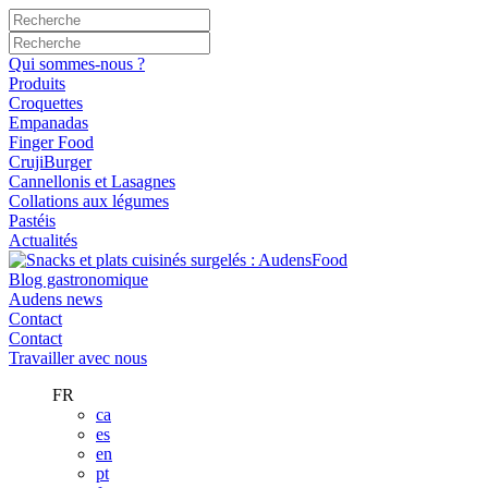
Qui sommes-nous ?
Produits
Croquettes
Empanadas
Finger Food
CrujiBurger
Cannellonis et Lasagnes
Collations aux légumes
Pastéis
Actualités
Blog gastronomique
Audens news
Contact
Contact
Travailler avec nous
FR
ca
es
en
pt