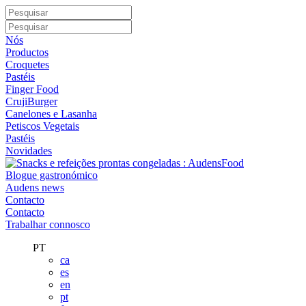
Nós
Productos
Croquetes
Pastéis
Finger Food
CrujiBurger
Canelones e Lasanha
Petiscos Vegetais
Pastéis
Novidades
Blogue gastronómico
Audens news
Contacto
Contacto
Trabalhar connosco
PT
ca
es
en
pt