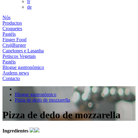
fr
de
Nós
Productos
Croquetes
Pastéis
Finger Food
CrujiBurger
Canelones e Lasanha
Petiscos Vegetais
Pastéis
Blogue gastronómico
Audens news
Contacto
Blogue gastronómico
Pizza de dedo de mozzarella
Pizza de dedo de mozzarella
Ingredientes