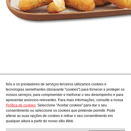
Nós e os prestadores de serviços terceiros utilizamos cookies e
Subscrever
tecnologias semelhantes (doravante "cookies") para fornecer e proteger os
Descubra o que está a cozinhar em AudensFood.
nossos serviços, para compreender e melhorar o seu desempenho e para
apresentar anúncios relevantes. Para mais informações, consulte a nossa
Li e aceito a
Política de privacidade
Política de cookies
. Seleccione "Aceitar cookies" para dar o seu
Nós
Audens news
Productos
Blogue gastronómico
Contacto
consentimento ou seleccione os cookies que pretende permitir. Pode
Trabalhar connosco
alterar as suas opções de cookies e retirar o seu consentimento em
qualquer altura a partir do nosso sítio Web.