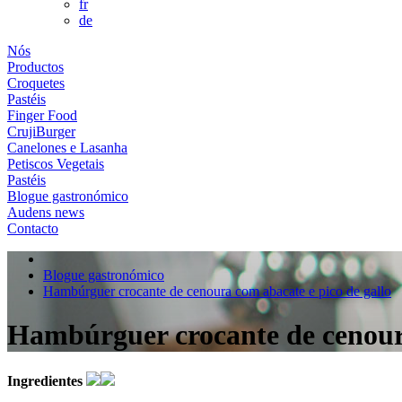
fr
de
Nós
Productos
Croquetes
Pastéis
Finger Food
CrujiBurger
Canelones e Lasanha
Petiscos Vegetais
Pastéis
Blogue gastronómico
Audens news
Contacto
Blogue gastronómico
Hambúrguer crocante de cenoura com abacate e pico de gallo
Hambúrguer crocante de cenoura
Ingredientes