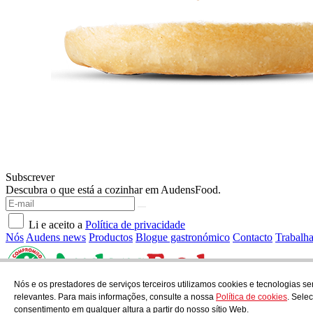
Subscrever
Descubra o que está a cozinhar em AudensFood.
Li e aceito a
Política de privacidade
Nós
Audens news
Productos
Blogue gastronómico
Contacto
Trabalh
Nós e os prestadores de serviços terceiros utilizamos cookies e tecnologias
AUDENS FOOD S.A.
C/ Jordi Camp, 25 - 08403 Granollers
relevantes. Para mais informações, consulte a nossa
Política de cookies
. Sele
Política de privacidade
Aviso legal
Política de cookies
consentimento em qualquer altura a partir do nosso sítio Web.