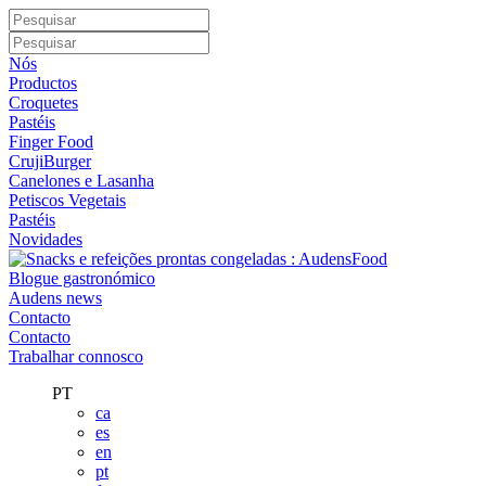
Nós
Productos
Croquetes
Pastéis
Finger Food
CrujiBurger
Canelones e Lasanha
Petiscos Vegetais
Pastéis
Novidades
Blogue gastronómico
Audens news
Contacto
Contacto
Trabalhar connosco
PT
ca
es
en
pt