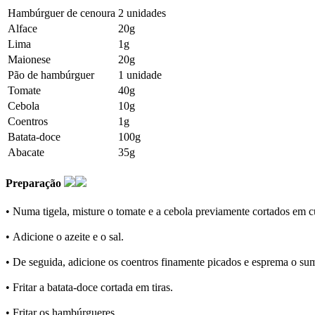
Hambúrguer de cenoura
2 unidades
Alface
20g
Lima
1g
Maionese
20g
Pão de hambúrguer
1 unidade
Tomate
40g
Cebola
10g
Coentros
1g
Batata-doce
100g
Abacate
35g
Preparação
• Numa tigela, misture o tomate e a cebola previamente cortados em c
• Adicione o azeite e o sal.
• De seguida, adicione os coentros finamente picados e esprema o su
• Fritar a batata-doce cortada em tiras.
• Fritar os hambúrgueres.