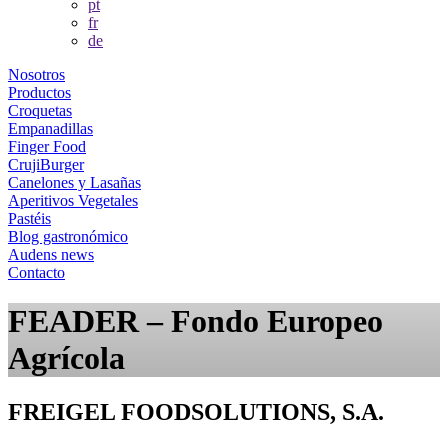
pt
fr
de
Nosotros
Productos
Croquetas
Empanadillas
Finger Food
CrujiBurger
Canelones y Lasañas
Aperitivos Vegetales
Pastéis
Blog gastronómico
Audens news
Contacto
FEADER – Fondo Europeo
Agrícola
FREIGEL FOODSOLUTIONS, S.A.