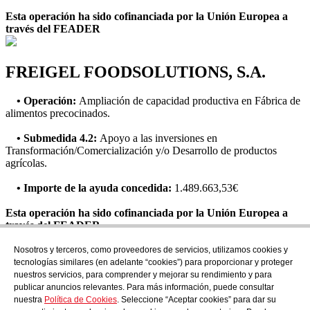
Esta operación ha sido cofinanciada por la Unión Europea a
través del FEADER
FREIGEL FOODSOLUTIONS, S.A.
• Operación:
Ampliación de capacidad productiva en Fábrica de
alimentos precocinados.
• Submedida 4.2:
Apoyo a las inversiones en
Transformación/Comercialización y/o Desarrollo de productos
agrícolas.
• Importe de la ayuda concedida:
1.489.663,53€
Esta operación ha sido cofinanciada por la Unión Europea a
través del FEADER
Nosotros y terceros, como proveedores de servicios, utilizamos cookies y
Suscríbete
tecnologías similares (en adelante “cookies”) para proporcionar y proteger
Descubre todo lo que se cuece en AudensFood.
nuestros servicios, para comprender y mejorar su rendimiento y para
publicar anuncios relevantes. Para más información, puede consultar
He leído y acepto la
Politica de privacidad
nuestra
Política de Cookies
. Seleccione “Aceptar cookies” para dar su