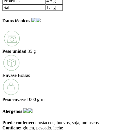
Proteínas
4.5 g
Sal
1.1 g
Datos técnicos
Peso unidad
35 g
Envase
Bolsas
Peso envase
1000 grm
Alérgenos
Puede contener:
crustáceos
huevos
soja
moluscos
Contiene:
gluten
pescado
leche