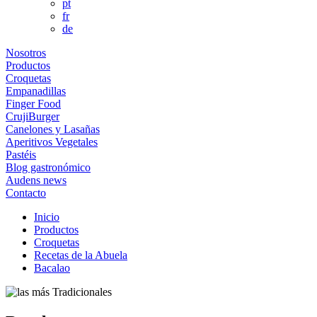
pt
fr
de
Nosotros
Productos
Croquetas
Empanadillas
Finger Food
CrujiBurger
Canelones y Lasañas
Aperitivos Vegetales
Pastéis
Blog gastronómico
Audens news
Contacto
Inicio
Productos
Croquetas
Recetas de la Abuela
Bacalao