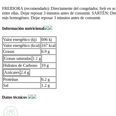
FREIDORA (recomendado): Directamente del congelador, freír en aceit
entre ellas. Dejar reposar 3 minutos antes de consumir. SARTÉN: Dire
más homogéneo. Dejar reposar 3 minutos antes de consumir.
Información nutricional
Valor energético (kj)
696 kj
Valor energético (kcal)
167 kcal
Grasas
6.9 g
Grasas saturadas
1.1 g
Hidratos de Carbono
19 g
Azúcares
2.4 g
Proteínas
6.2 g
Sal
1.2 g
Datos técnicos