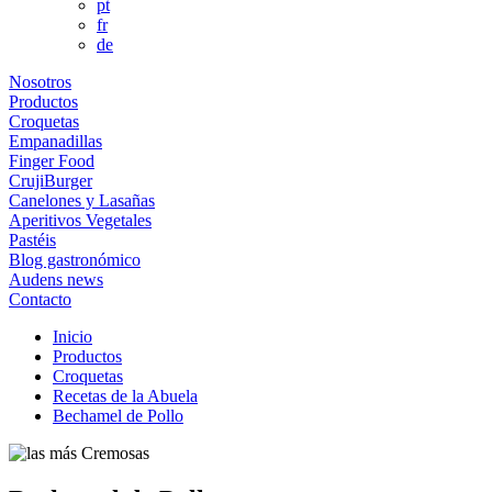
pt
fr
de
Nosotros
Productos
Croquetas
Empanadillas
Finger Food
CrujiBurger
Canelones y Lasañas
Aperitivos Vegetales
Pastéis
Blog gastronómico
Audens news
Contacto
Inicio
Productos
Croquetas
Recetas de la Abuela
Bechamel de Pollo