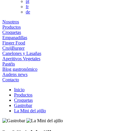
pt
fr
de
Nosotros
Productos
Croquetas
Empanadillas
Finger Food
CrujiBurger
Canelones y Lasañas
Aperitivos Vegetales
Pastéis
Blog gastronómico
Audens news
Contacto
Inicio
Productos
Croquetas
Gastrobar
La Mini del ajillo