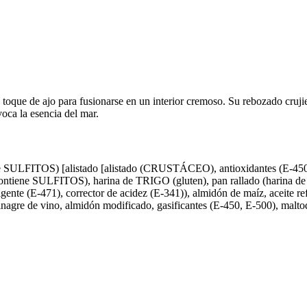
l toque de ajo para fusionarse en un interior cremoso. Su rebozado cru
oca la esencia del mar.
SULFITOS) [alistado [alistado (CRUSTÁCEO), antioxidantes (E-450i, E-
iene SULFITOS), harina de TRIGO (gluten), pan rallado (harina de T
ulgente (E-471), corrector de acidez (E-341)), almidón de maíz, aceite 
nagre de vino, almidón modificado, gasificantes (E-450, E-500), malto