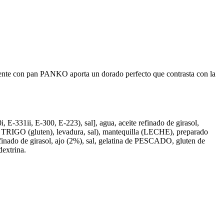
jiente con pan PANKO aporta un dorado perfecto que contrasta con la
331ii, E-300, E-223), sal], agua, aceite refinado de girasol,
RIGO (gluten), levadura, sal), mantequilla (LECHE), preparado
refinado de girasol, ajo (2%), sal, gelatina de PESCADO, gluten de
dextrina.