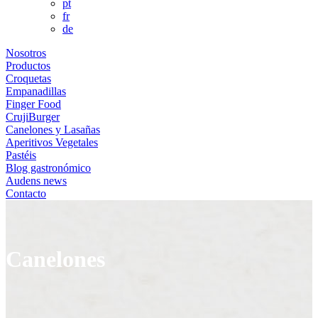
pt
fr
de
Nosotros
Productos
Croquetas
Empanadillas
Finger Food
CrujiBurger
Canelones y Lasañas
Aperitivos Vegetales
Pastéis
Blog gastronómico
Audens news
Contacto
Canelones