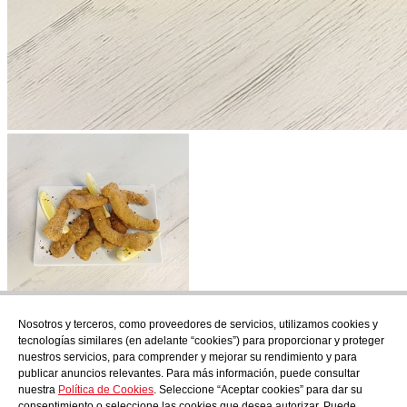
Nosotros y terceros, como proveedores de servicios, utilizamos cookies y
Suscríbete
tecnologías similares (en adelante “cookies”) para proporcionar y proteger
Descubre todo lo que se cuece en AudensFood.
nuestros servicios, para comprender y mejorar su rendimiento y para
publicar anuncios relevantes. Para más información, puede consultar
He leído y acepto la
Politica de privacidad
nuestra
Política de Cookies
. Seleccione “Aceptar cookies” para dar su
Nosotros
Audens news
Productos
Blog gastronómico
Contacto
consentimiento o seleccione las cookies que desea autorizar. Puede