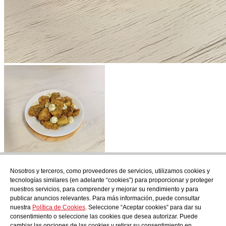
Nosotros y terceros, como proveedores de servicios, utilizamos cookies y
Suscríbete
tecnologías similares (en adelante “cookies”) para proporcionar y proteger
Descubre todo lo que se cuece en AudensFood.
nuestros servicios, para comprender y mejorar su rendimiento y para
publicar anuncios relevantes. Para más información, puede consultar
He leído y acepto la
Politica de privacidad
nuestra
Política de Cookies
. Seleccione “Aceptar cookies” para dar su
Nosotros
Audens news
Productos
Blog gastronómico
Contacto
consentimiento o seleccione las cookies que desea autorizar. Puede
Trabaja con nosotros
cambiar las opciones de las cookies y retirar su consentimiento en