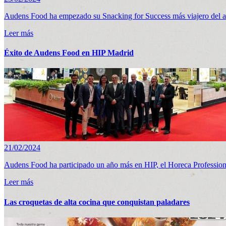
Audens Food ha empezado su Snacking for Success más viajero del añ
Leer más
Éxito de Audens Food en HIP Madrid
21/02/2024
Audens Food ha participado un año más en HIP, el Horeca Profession
Leer más
Las croquetas de alta cocina que conquistan paladares