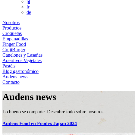
pt
fr
de
Nosotros
Productos
Croquetas
Empanadillas
Finger Food
CrujiBurger
Canelones y Lasañas
Aperitivos Vegetales
Pastéis
Blog gastronómico
Audens news
Contacto
Audens news
Lo bueno se comparte. Descubre todo sobre nosotros.
Audens Food en Foodex Japan 2024