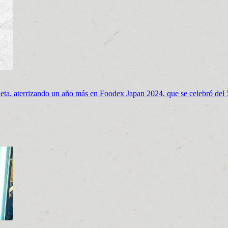
eta, aterrizando un año más en Foodex Japan 2024, que se celebró del 