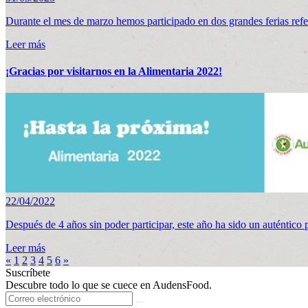
Durante el mes de marzo hemos participado en dos grandes ferias re
Leer más
¡Gracias por visitarnos en la Alimentaria 2022!
22/04/2022
Después de 4 años sin poder participar, este año ha sido un auténtico 
Leer más
«
1
2
3
4
5
6
»
Suscríbete
Descubre todo lo que se cuece en AudensFood.