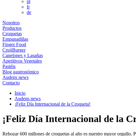
pt
fr
de
Nosotros
Productos
Croquetas
Empanadillas
Finger Food
CrujiBurger
Canelones y Lasañas
Aperitivos Vegetales
Pastéis
Blog gastronómico
Audens news
Contacto
Inicio
Audens news
¡Feliz Día Internacional de la Croqueta!
¡Feliz Día Internacional de la C
Rebozar 600 millones de croquetas al año es nuestro mayor orgullo. 