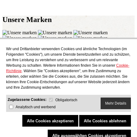
Unsere
Marken
Wir und Drittanbieter verwenden Cookies und ähnliche Technologien (im
Abonnieren
Folgenden "Cookies"), um unsere Dienste bereitzustellen und zu schützen,
Endecken Sie das kulinarische Angebot von AudensFood.
um Ihre Leistung zu verstehen und zu verbessern und um relevante
Werbung zu schalten. Weitere Informationen finden Sie in unserer
Cookie-
Ich habe gelesen und akzeptiere die
Datenschutzbestimmungen
Richtlinie
. Wählen Sie "Cookies akzeptieren", um Ihre Zustimmung zu
Über uns
Audens news
Produkte
Gastronomie-Blog
Kontakt
erteilen, oder wählen Sie die Cookies aus, die Sie zulassen möchten. Sie
Werden Sie Teil unseres Teams
können Ihre Cookie-Entscheidungen auf unserer Website jederzeit ändern
und Ihre Zustimmung widerrufen.
Zugelassene Cookies:
Obligatorisch
Mehr Details
Analytisch und werbend
AUDENS FOOD S.A.
C/ Jordi Camp, 25 - 08403 Granollers
Datenschutzbestimmungen
Rechtlicher Hinweis
Cookie-Richtlinie
Quality and Environmental Policy
Alle Cookies akzeptieren
Alle Cookies ablehnen
COPYRIGHT © 2026 Audens Food
Alle Rechte vorbehalten.
by Neorg
Alle ausgewählten Cookies akzeptieren
Projekt gefördert vom Programm eTrade d'ACCIÓ