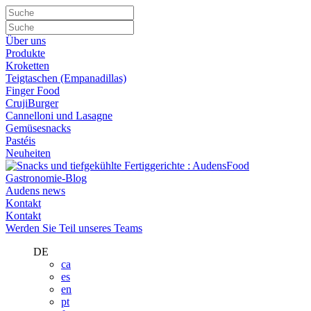
Über uns
Produkte
Kroketten
Teigtaschen (Empanadillas)
Finger Food
CrujiBurger
Cannelloni und Lasagne
Gemüsesnacks
Pastéis
Neuheiten
Gastronomie-Blog
Audens news
Kontakt
Kontakt
Werden Sie Teil unseres Teams
DE
ca
es
en
pt