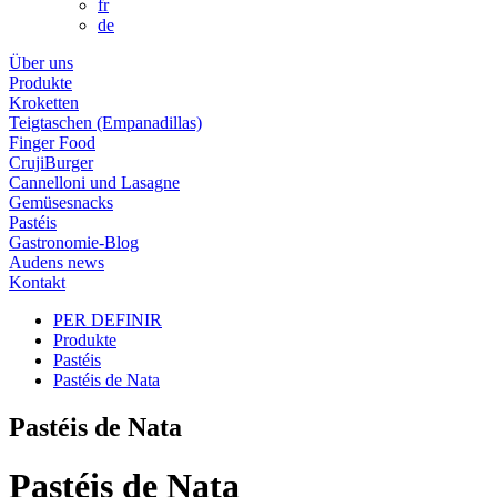
fr
de
Über uns
Produkte
Kroketten
Teigtaschen (Empanadillas)
Finger Food
CrujiBurger
Cannelloni und Lasagne
Gemüsesnacks
Pastéis
Gastronomie-Blog
Audens news
Kontakt
PER DEFINIR
Produkte
Pastéis
Pastéis de Nata
Pastéis de Nata
Pastéis de Nata