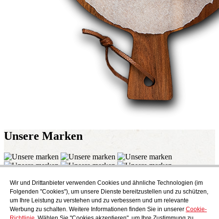
Unsere
Marken
Wir und Drittanbieter verwenden Cookies und ähnliche Technologien (im
Abonnieren
Folgenden "Cookies"), um unsere Dienste bereitzustellen und zu schützen,
Endecken Sie das kulinarische Angebot von AudensFood.
um Ihre Leistung zu verstehen und zu verbessern und um relevante
Werbung zu schalten. Weitere Informationen finden Sie in unserer
Cookie-
Ich habe gelesen und akzeptiere die
Datenschutzbestimmungen
Richtlinie
. Wählen Sie "Cookies akzeptieren", um Ihre Zustimmung zu