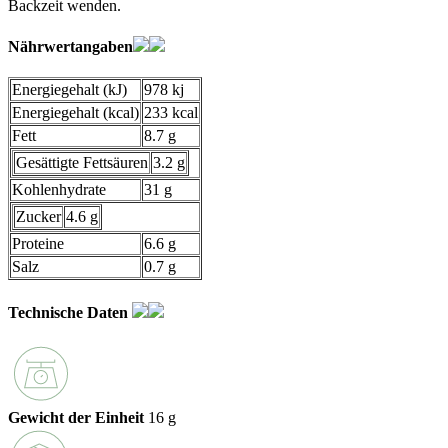
Backzeit wenden.
Nährwertangaben
Energiegehalt (kJ)
978 kj
Energiegehalt (kcal)
233 kcal
Fett
8.7 g
Gesättigte Fettsäuren
3.2 g
Kohlenhydrate
31 g
Zucker
4.6 g
Proteine
6.6 g
Salz
0.7 g
Technische Daten
Gewicht der Einheit
16 g