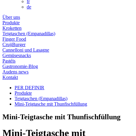
fr
de
Über uns
Produkte
Kroketten
Teigtaschen (Empanadillas)
Finger Food
CrujiBurger
Cannelloni und Lasagne
Gemüsesnacks
Pastéis
Gastronomie-Blog
Audens news
Kontakt
PER DEFINIR
Produkte
Teigtaschen (Empanadillas)
Mini-Teigtasche mit Thunfischfüllung
Mini-Teigtasche mit Thunfischfüllung
Mini-Teigtasche mit