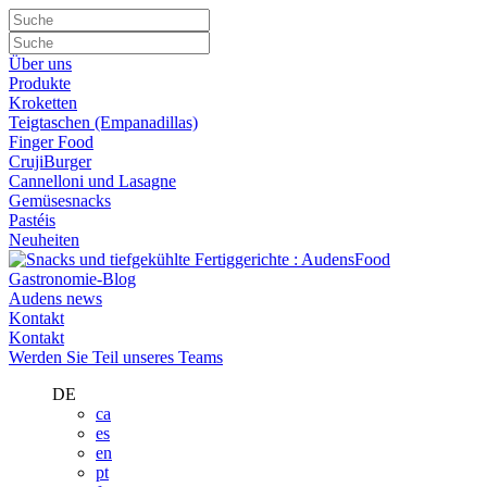
Über uns
Produkte
Kroketten
Teigtaschen (Empanadillas)
Finger Food
CrujiBurger
Cannelloni und Lasagne
Gemüsesnacks
Pastéis
Neuheiten
Gastronomie-Blog
Audens news
Kontakt
Kontakt
Werden Sie Teil unseres Teams
DE
ca
es
en
pt