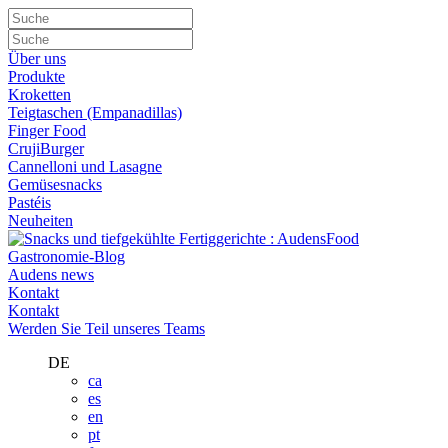
Über uns
Produkte
Kroketten
Teigtaschen (Empanadillas)
Finger Food
CrujiBurger
Cannelloni und Lasagne
Gemüsesnacks
Pastéis
Neuheiten
Gastronomie-Blog
Audens news
Kontakt
Kontakt
Werden Sie Teil unseres Teams
DE
ca
es
en
pt