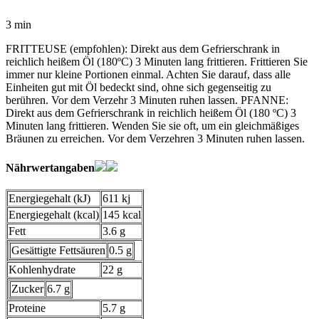
3 min
FRITTEUSE (empfohlen): Direkt aus dem Gefrierschrank in
reichlich heißem Öl (180ºC) 3 Minuten lang frittieren. Frittieren Sie
immer nur kleine Portionen einmal. Achten Sie darauf, dass alle
Einheiten gut mit Öl bedeckt sind, ohne sich gegenseitig zu
berühren. Vor dem Verzehr 3 Minuten ruhen lassen. PFANNE:
Direkt aus dem Gefrierschrank in reichlich heißem Öl (180 ºC) 3
Minuten lang frittieren. Wenden Sie sie oft, um ein gleichmäßiges
Bräunen zu erreichen. Vor dem Verzehren 3 Minuten ruhen lassen.
Nährwertangaben
Energiegehalt (kJ)
611 kj
Energiegehalt (kcal)
145 kcal
Fett
3.6 g
Gesättigte Fettsäuren
0.5 g
Kohlenhydrate
22 g
Zucker
6.7 g
Proteine
5.7 g