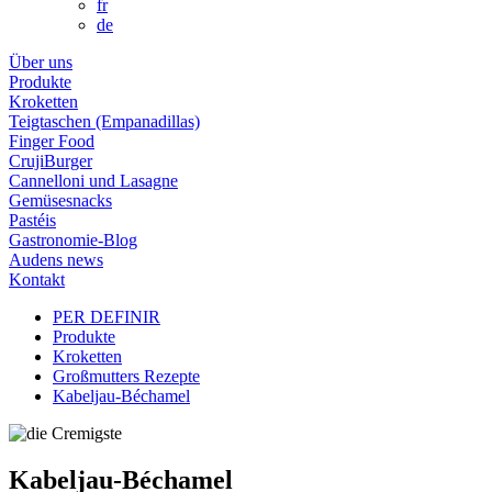
fr
de
Über uns
Produkte
Kroketten
Teigtaschen (Empanadillas)
Finger Food
CrujiBurger
Cannelloni und Lasagne
Gemüsesnacks
Pastéis
Gastronomie-Blog
Audens news
Kontakt
PER DEFINIR
Produkte
Kroketten
Großmutters Rezepte
Kabeljau-Béchamel
Kabeljau-Béchamel