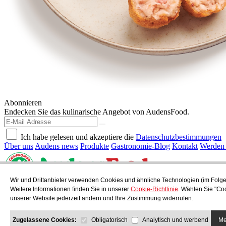
Abonnieren
Endecken Sie das kulinarische Angebot von AudensFood.
Ich habe gelesen und akzeptiere die
Datenschutzbestimmungen
Über uns
Audens news
Produkte
Gastronomie-Blog
Kontakt
Werden 
Wir und Drittanbieter verwenden Cookies und ähnliche Technologien (im Folge
AUDENS FOOD S.A.
C/ Jordi Camp, 25 - 08403 Granollers
Weitere Informationen finden Sie in unserer
Cookie-Richtlinie
. Wählen Sie "Co
Datenschutzbestimmungen
Rechtlicher Hinweis
Cookie-Richtlinie
unserer Website jederzeit ändern und Ihre Zustimmung widerrufen.
Quality and Environmental Policy
COPYRIGHT © 2026 Audens Food
Zugelassene Cookies:
Obligatorisch
Analytisch und werbend
Me
Alle Rechte vorbehalten.
by Neorg