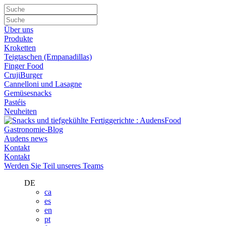
Über uns
Produkte
Kroketten
Teigtaschen (Empanadillas)
Finger Food
CrujiBurger
Cannelloni und Lasagne
Gemüsesnacks
Pastéis
Neuheiten
Gastronomie-Blog
Audens news
Kontakt
Kontakt
Werden Sie Teil unseres Teams
DE
ca
es
en
pt