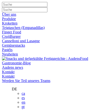
Über uns
Produkte
Kroketten
Teigtaschen (Empanadillas)
Finger Food
CrujiBurger
Cannelloni und Lasagne
Gemüsesnacks
Pastéis
Neuheiten
Gastronomie-Blog
Audens news
Kontakt
Kontakt
Werden Sie Teil unseres Teams
DE
ca
es
en
pt