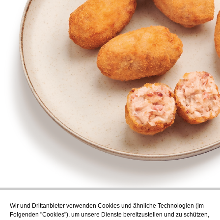
Wir und Drittanbieter verwenden Cookies und ähnliche Technologien (im
Abonnieren
Folgenden "Cookies"), um unsere Dienste bereitzustellen und zu schützen,
Endecken Sie das kulinarische Angebot von AudensFood.