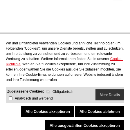
Wir und Drittanbieter verwenden Cookies und ähnliche Technologien (im
Abonnieren
Folgenden "Cookies"), um unsere Dienste bereitzustellen und zu schützen,
Endecken Sie das kulinarische Angebot von AudensFood.
um Ihre Leistung zu verstehen und zu verbessern und um relevante
Werbung zu schalten. Weitere Informationen finden Sie in unserer
Cookie-
Ich habe gelesen und akzeptiere die
Datenschutzbestimmungen
Richtlinie
. Wählen Sie "Cookies akzeptieren", um Ihre Zustimmung zu
Über uns
Audens news
Produkte
Gastronomie-Blog
Kontakt
erteilen, oder wählen Sie die Cookies aus, die Sie zulassen möchten. Sie
Werden Sie Teil unseres Teams
können Ihre Cookie-Entscheidungen auf unserer Website jederzeit ändern
und Ihre Zustimmung widerrufen.
Zugelassene Cookies:
Obligatorisch
Mehr Details
Analytisch und werbend
AUDENS FOOD S.A.
C/ Jordi Camp, 25 - 08403 Granollers
Datenschutzbestimmungen
Rechtlicher Hinweis
Cookie-Richtlinie
Quality and Environmental Policy
Alle Cookies akzeptieren
Alle Cookies ablehnen
COPYRIGHT © 2026 Audens Food
Alle Rechte vorbehalten.
by Neorg
Alle ausgewählten Cookies akzeptieren
Projekt gefördert vom Programm eTrade d'ACCIÓ