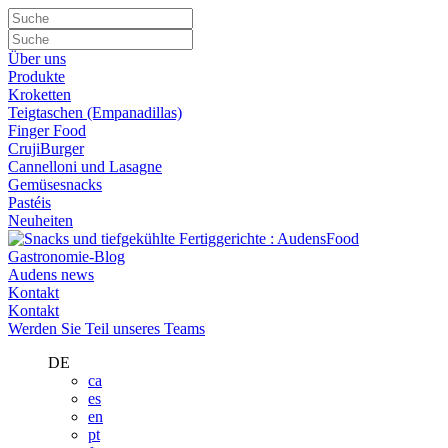
Über uns
Produkte
Kroketten
Teigtaschen (Empanadillas)
Finger Food
CrujiBurger
Cannelloni und Lasagne
Gemüsesnacks
Pastéis
Neuheiten
Gastronomie-Blog
Audens news
Kontakt
Kontakt
Werden Sie Teil unseres Teams
DE
ca
es
en
pt