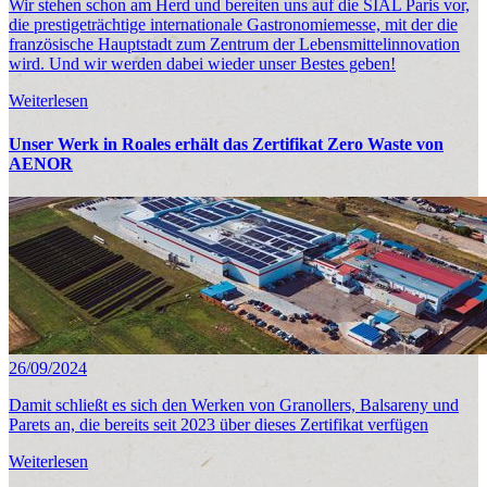
Wir stehen schon am Herd und bereiten uns auf die SIAL Paris vor,
die prestigeträchtige internationale Gastronomiemesse, mit der die
französische Hauptstadt zum Zentrum der Lebensmittelinnovation
wird. Und wir werden dabei wieder unser Bestes geben!
Weiterlesen
Unser Werk in Roales erhält das Zertifikat Zero Waste von
AENOR
26/09/2024
Damit schließt es sich den Werken von Granollers, Balsareny und
Parets an, die bereits seit 2023 über dieses Zertifikat verfügen
Weiterlesen