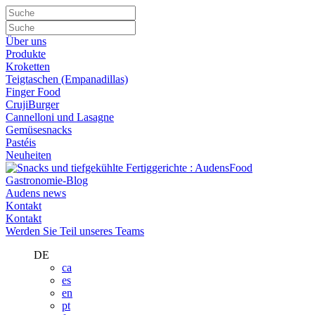
Über uns
Produkte
Kroketten
Teigtaschen (Empanadillas)
Finger Food
CrujiBurger
Cannelloni und Lasagne
Gemüsesnacks
Pastéis
Neuheiten
Gastronomie-Blog
Audens news
Kontakt
Kontakt
Werden Sie Teil unseres Teams
DE
ca
es
en
pt