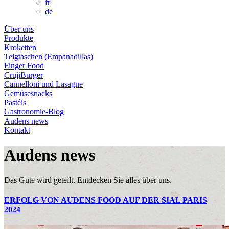
fr
de
Über uns
Produkte
Kroketten
Teigtaschen (Empanadillas)
Finger Food
CrujiBurger
Cannelloni und Lasagne
Gemüsesnacks
Pastéis
Gastronomie-Blog
Audens news
Kontakt
Audens news
Das Gute wird geteilt. Entdecken Sie alles über uns.
ERFOLG VON AUDENS FOOD AUF DER SIAL PARIS
2024