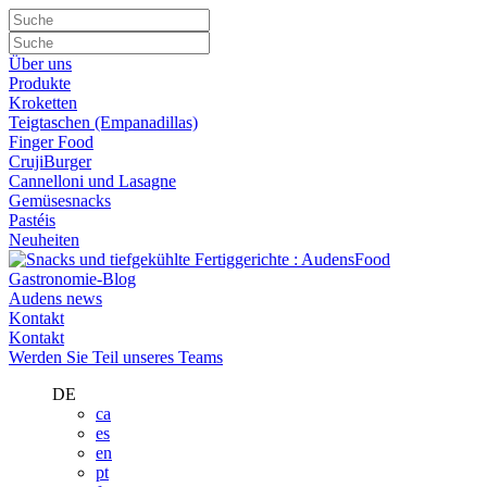
Über uns
Produkte
Kroketten
Teigtaschen (Empanadillas)
Finger Food
CrujiBurger
Cannelloni und Lasagne
Gemüsesnacks
Pastéis
Neuheiten
Gastronomie-Blog
Audens news
Kontakt
Kontakt
Werden Sie Teil unseres Teams
DE
ca
es
en
pt