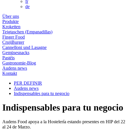
fr
de
Über uns
Produkte
Kroketten
Teigtaschen (Empanadillas)
Finger Food
CrujiBurger
Cannelloni und Lasagne
Gemüsesnacks
Pastéis
Gastronomie-Blog
Audens news
Kontakt
PER DEFINIR
Audens news
Indispensables para tu negocio
Indispensables para tu negocio
Audens Food apoya a la Hostelería estando presentes en HIP del 22
al 24 de Marzo.