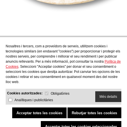
Nosaltres i tercers, com a proveïdors de serveis, utilitzem cookies i
Subscriu-te
tecnologies similars (en endavant "cookies") per proporcionar i protegir els
Descobreix tot el que es cou a AudensFood.
nostres serveis, per comprendre i millorar el seu rendiment i per publicar
anuncis rellevants. Per a més informació, pot consultar la nostra
Política de
He llegit i accepto la
Política de Privacitat
Cookies
. Seleccioni "Acceptar cookies" per donar el seu consentiment o
Nosaltres
Audens news
Productes
Bloc gastronòmic
Contacte
seleccioni les cookies que desitja autoritzar. Pot canviar les opcions de les
Treballa amb nosaltres
cookies i retirar el seu consentiment en qualsevol moment des del nostre
lloc web.
Cookies autoritzades:
Obligatòries
Més detalls
Analítiques i publicitàries
AUDENS FOOD S.A.
C/ Jordi Camp, 25 - 08403 Granollers
Política de Privacitat
Avís Legal
Política de Cookies
Canal etic
Política de qualitat i medi ambient
Acceptar totes les cookies
Rebutjar totes les cookies
COPYRIGHT © 2026 Audens Food
Reservats tots els drets
by Neorg
Acceptar totes les cookies seleccionades
Projecte impulsat amb el Programa eTrade d'ACCIÓ