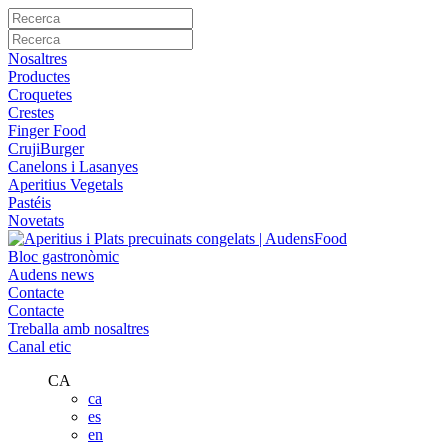
Nosaltres
Productes
Croquetes
Crestes
Finger Food
CrujiBurger
Canelons i Lasanyes
Aperitius Vegetals
Pastéis
Novetats
Bloc gastronòmic
Audens news
Contacte
Contacte
Treballa amb nosaltres
Canal etic
CA
ca
es
en