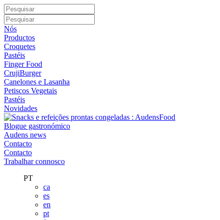
Nós
Productos
Croquetes
Pastéis
Finger Food
CrujiBurger
Canelones e Lasanha
Petiscos Vegetais
Pastéis
Novidades
Blogue gastronómico
Audens news
Contacto
Contacto
Trabalhar connosco
PT
ca
es
en
pt