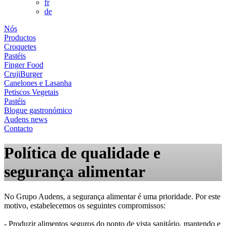
fr
de
Nós
Productos
Croquetes
Pastéis
Finger Food
CrujiBurger
Canelones e Lasanha
Petiscos Vegetais
Pastéis
Blogue gastronómico
Audens news
Contacto
Política de qualidade e
segurança alimentar
No Grupo Audens, a segurança alimentar é uma prioridade. Por este
motivo, estabelecemos os seguintes compromissos:
- Produzir alimentos seguros do ponto de vista sanitário, mantendo e